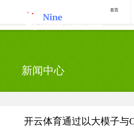
开云kaiyun下载官网手机版(官方)最新下载IOS/安卓版
首页
新闻中心
开云体育通过以大模子与OS