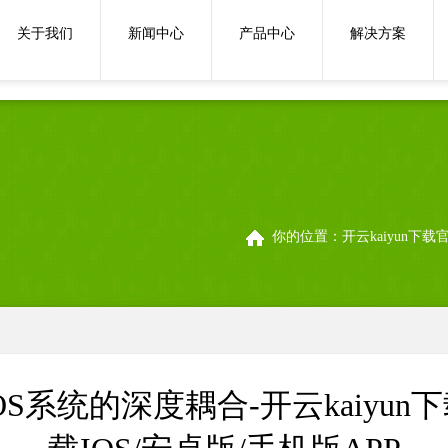
/手机版APP
开云体育通过以大模子与OS系统的深度耦合-
关于我们
新闻中心
产品中心
解决方案
你的位置：
开云kaiyun下
系统的深度耦合-开云kaiyun