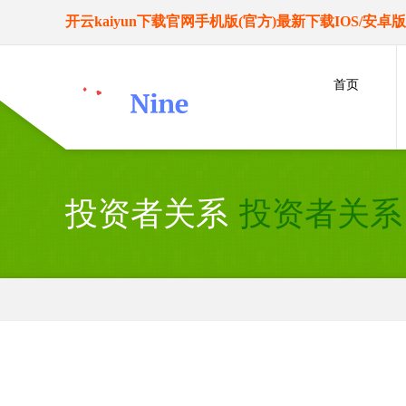
开云kaiyun下载官网手机版(官方)最新下载IOS/安卓版
首页
投资者关系
投资者关系